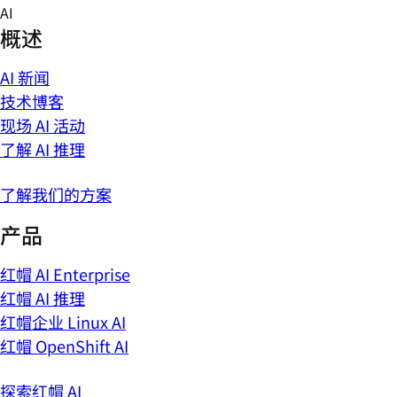
Skip
AI
to
概述
content
AI 新闻
技术博客
现场 AI 活动
了解 AI 推理
了解我们的方案
产品
红帽 AI Enterprise
红帽 AI 推理
红帽企业 Linux AI
红帽 OpenShift AI
探索红帽 AI