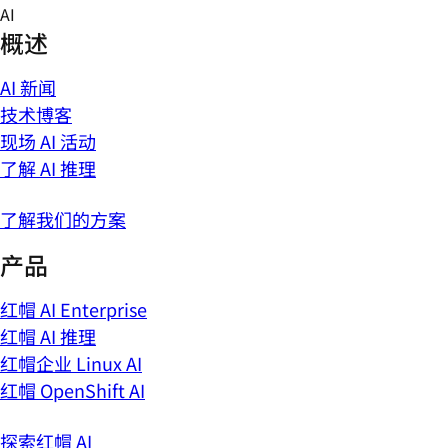
Skip
AI
to
概述
content
AI 新闻
技术博客
现场 AI 活动
了解 AI 推理
了解我们的方案
产品
红帽 AI Enterprise
红帽 AI 推理
红帽企业 Linux AI
红帽 OpenShift AI
探索红帽 AI