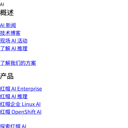
Skip
AI
to
概述
content
AI 新闻
技术博客
现场 AI 活动
了解 AI 推理
了解我们的方案
产品
红帽 AI Enterprise
红帽 AI 推理
红帽企业 Linux AI
红帽 OpenShift AI
探索红帽 AI