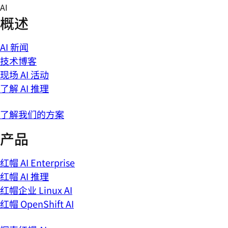
Skip
AI
to
概述
content
AI 新闻
技术博客
现场 AI 活动
了解 AI 推理
了解我们的方案
产品
红帽 AI Enterprise
红帽 AI 推理
红帽企业 Linux AI
红帽 OpenShift AI