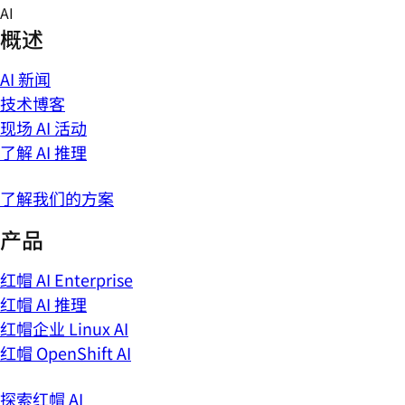
Skip
AI
to
概述
content
AI 新闻
技术博客
现场 AI 活动
了解 AI 推理
了解我们的方案
产品
红帽 AI Enterprise
红帽 AI 推理
红帽企业 Linux AI
红帽 OpenShift AI
探索红帽 AI