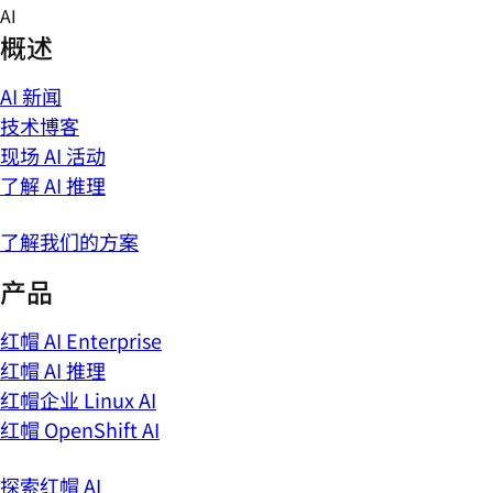
Skip
AI
to
概述
content
AI 新闻
技术博客
现场 AI 活动
了解 AI 推理
了解我们的方案
产品
红帽 AI Enterprise
红帽 AI 推理
红帽企业 Linux AI
红帽 OpenShift AI
探索红帽 AI