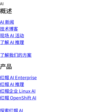
Skip
AI
to
概述
content
AI 新闻
技术博客
现场 AI 活动
了解 AI 推理
了解我们的方案
产品
红帽 AI Enterprise
红帽 AI 推理
红帽企业 Linux AI
红帽 OpenShift AI
探索红帽 AI