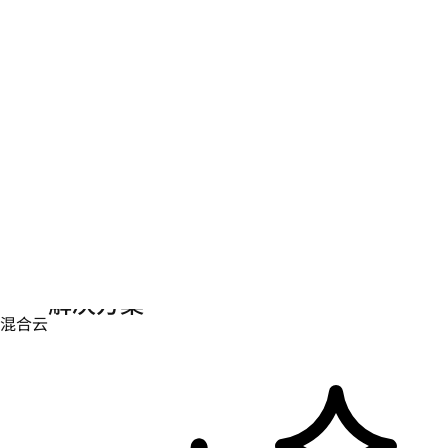
参与和学习
学习中心
AI 主题
AI 合作伙伴
AI 服务
混合云
平台解决方案