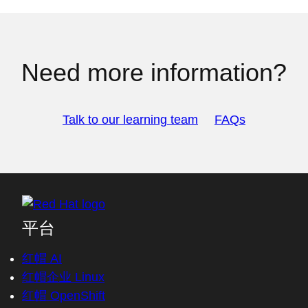
Need more information?
Talk to our learning team
FAQs
平台
红帽 AI
红帽企业 Linux
红帽 OpenShift