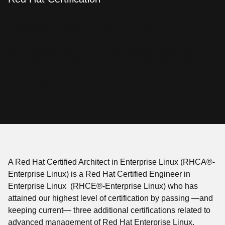
语
Red Hat Certified
言
Architect in Enterprise
Linux
A Red Hat Certified Architect in Enterprise Linux (RHCA®-
Enterprise Linux) is a Red Hat Certified Engineer in
Enterprise Linux (RHCE®-Enterprise Linux) who has
attained our highest level of certification by passing —and
keeping current— three additional certifications related to
advanced management of Red Hat Enterprise Linux.