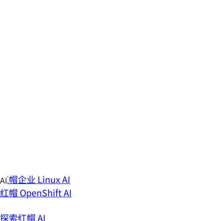
Skip
AI
to
概述
content
AI 新闻
技术博客
现场 AI 活动
了解 AI 推理
了解我们的方案
产品
红帽 AI Enterprise
红帽 AI 推理
红帽企业 Linux AI
红帽 OpenShift AI
探索红帽 AI