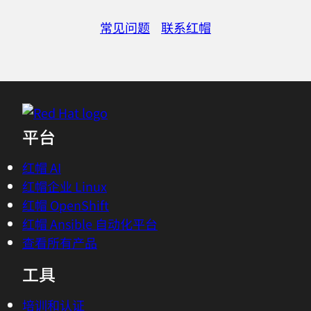
品时，享受当地厂商建议零售价（MSRP）
百分之十五（15%）的折扣（简称“促销
常见问题
联系红帽
优惠”）。要获得享受促销优惠的资格，终
端客户必须：（1）直接从红帽购买符合条
件的产品，并提供有效的购买付款方式；
(2) 开始使用符合条件的产品（“符合条件
的客户”）。促销优惠仅限于以下符合条件
平台
的产品：所有个人红帽培训订阅（RHLS）
SKU（注意：红帽培训订阅（RHLS）企业
红帽 AI
SKU 不享受此优惠）；所有红帽开放注册
红帽企业 Linux
的课程 SKU；以及所有红帽个人考试
红帽 OpenShift
SKU。符合条件的产品数量有限，售完即
红帽 Ansible 自动化平台
止，红帽可自行决定对产品进行变更，恕不
查看所有产品
另行通知。 红帽保留随时修改或取消本促
销优惠的权利，恕不另行通知。 根据本促
工具
销优惠发放的优惠码自发放之日起九十
培训和认证
（90）天内有效（“有效期”），在有效