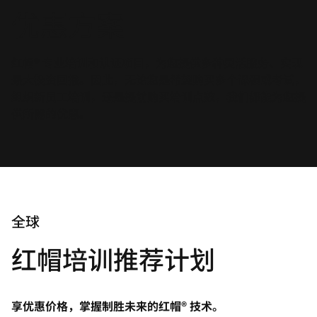
优惠方案
言
红帽® 专业培训和认证项目，为您提供多种灵活服务、实现
最大投资回报。因此，无论您是希望购买多个课程或考试，
组织新员工培训，还是提前购买培训点数，我们都能为您提
供所需的优惠。
全球
红帽培训推荐计划
享优惠价格，掌握制胜未来的红帽® 技术。