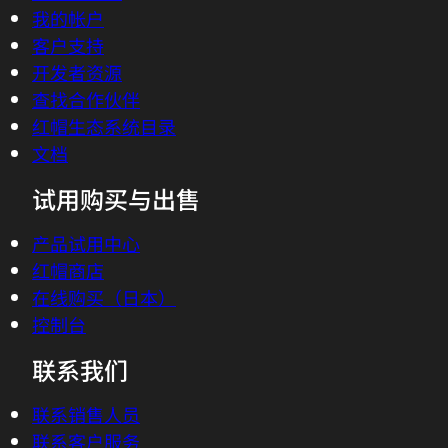
我的帐户
期内最多可使用三（3）次，并且在有效期
客户支持
内，可由符合条件的客户使用，也可由符合
开发者资源
条件的客户共享以供其他终端客户使用。
查找合作伙伴
除非此处明确说明，否则本促销优惠不得与
红帽生态系统目录
任何其他促销、优惠、折扣或优惠券同时使
文档
用。如果符合条件的客户或任何一方在使用
本次促销优惠下发放的促销代码时违反了本
试用购买与出售
次促销优惠的任何条款，则本次促销优惠将
无效。 在法律禁止的情况下，该促销优惠
产品试用中心
无效。除非这些条款和条件中另有规定，否
红帽商店
则红帽企业协议和附录 2A 中的所有条款
在线购买（日本）
(https://www.redhat.com/zh/about/agreements
控制台
以及相关的红帽培训政策
联系我们
(https://www.redhat.com/zh/about/red-
hat-training-policies）（以下简称“协
联系销售人员
议”）适用于与本次促销优惠相关的符合条
联系客户服务