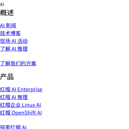
Skip
AI
to
概述
content
AI 新闻
技术博客
现场 AI 活动
了解 AI 推理
了解我们的方案
产品
红帽 AI Enterprise
红帽 AI 推理
红帽企业 Linux AI
红帽 OpenShift AI
探索红帽 AI