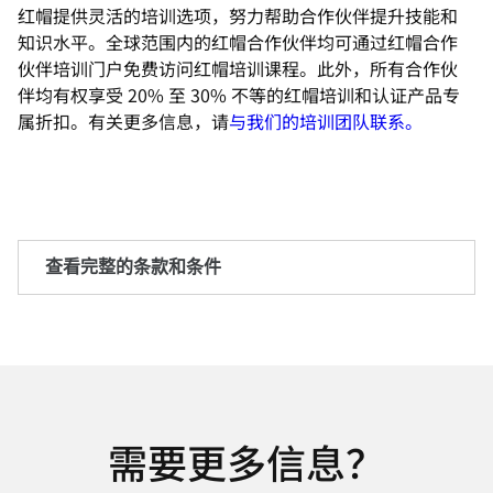
红帽提供灵活的培训选项，努力帮助合作伙伴提升技能和
知识水平。全球范围内的红帽合作伙伴均可通过红帽合作
伙伴培训门户免费访问红帽培训课程。此外，所有合作伙
伴均有权享受 20% 至 30% 不等的红帽培训和认证产品专
属折扣。有关更多信息，请
与我们的培训团队联系。
条款和条件
红帽培训推荐计划购买并使用此处所述红帽
培训和认证产品（以下简称“符合条件的产
品”）的终端客户将有资格获得一个优惠
需要更多信息？
码，该优惠码可用于未来购买符合条件的产