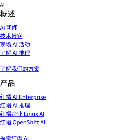
Skip
AI
to
概述
content
AI 新闻
技术博客
现场 AI 活动
了解 AI 推理
了解我们的方案
产品
红帽 AI Enterprise
红帽 AI 推理
红帽企业 Linux AI
红帽 OpenShift AI
探索红帽 AI