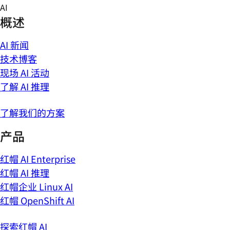
Skip
AI
to
概述
content
AI 新闻
技术博客
现场 AI 活动
了解 AI 推理
了解我们的方案
产品
红帽 AI Enterprise
红帽 AI 推理
红帽企业 Linux AI
红帽 OpenShift AI
探索红帽 AI