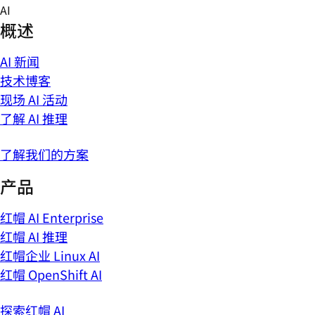
Skip
AI
to
概述
content
AI 新闻
技术博客
现场 AI 活动
了解 AI 推理
了解我们的方案
产品
红帽 AI Enterprise
红帽 AI 推理
红帽企业 Linux AI
红帽 OpenShift AI
探索红帽 AI