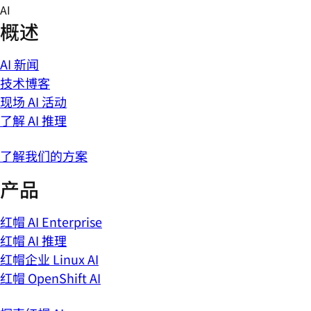
Skip
AI
to
概述
content
AI 新闻
技术博客
现场 AI 活动
了解 AI 推理
了解我们的方案
产品
红帽 AI Enterprise
红帽 AI 推理
红帽企业 Linux AI
红帽 OpenShift AI