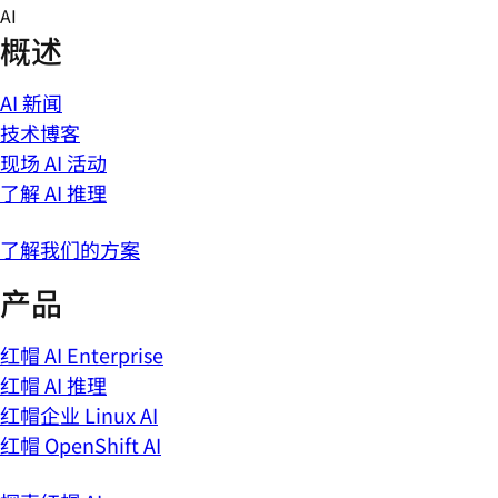
Skip
AI
to
概述
content
AI 新闻
技术博客
现场 AI 活动
了解 AI 推理
了解我们的方案
产品
红帽 AI Enterprise
红帽 AI 推理
红帽企业 Linux AI
红帽 OpenShift AI