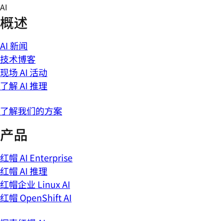
Skip
AI
to
概述
content
AI 新闻
技术博客
现场 AI 活动
了解 AI 推理
了解我们的方案
产品
红帽 AI Enterprise
红帽 AI 推理
红帽企业 Linux AI
红帽 OpenShift AI