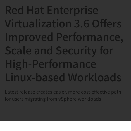
Red Hat Enterprise
言
Virtualization 3.6 Offers
Improved Performance,
Scale and Security for
High-Performance
Linux-based Workloads
Latest release creates easier, more cost-effective path
for users migrating from vSphere workloads