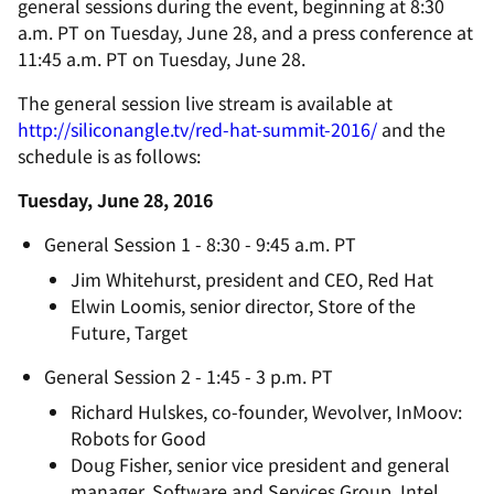
general sessions during the event, beginning at 8:30
a.m. PT on Tuesday, June 28, and a press conference at
11:45 a.m. PT on Tuesday, June 28.
The general session live stream is available at
http://siliconangle.tv/red-hat-summit-2016/
and the
schedule is as follows:
Tuesday, June 28, 2016
General Session 1 - 8:30 - 9:45 a.m. PT
Jim Whitehurst, president and CEO, Red Hat
Elwin Loomis, senior director, Store of the
Future, Target
General Session 2 - 1:45 - 3 p.m. PT
Richard Hulskes, co-founder, Wevolver, InMoov:
Robots for Good
Doug Fisher, senior vice president and general
manager, Software and Services Group, Intel