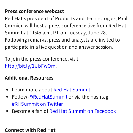
Press conference webcast
Red Hat's president of Products and Technologies, Paul
Cormier, will host a press conference live from Red Hat
Summit at 11:45 a.m. PT on Tuesday, June 28.
Following remarks, press and analysts are invited to
participate in a live question and answer session.
To join the press conference, visit
http://bit.ly/1UbFwOm
.
Additional Resources
Learn more about
Red Hat Summit
Follow
@RedHatSummit
or via the hashtag
#RHSummit on Twitter
Become a fan of
Red Hat Summit on Facebook
Connect with Red Hat