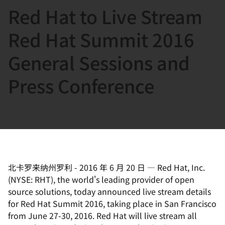
Red Hat to Live Stream
言
Red Hat Summit 2016
General Sessions and
Press Conference
北卡罗来纳州罗利
-
2016 年 6 月 20 日
—
Red Hat, Inc.
(NYSE: RHT), the world's leading provider of open
source solutions, today announced live stream details
for Red Hat Summit 2016, taking place in San Francisco
from June 27-30, 2016. Red Hat will live stream all