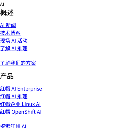
Skip
AI
to
概述
content
AI 新闻
技术博客
现场 AI 活动
了解 AI 推理
了解我们的方案
产品
红帽 AI Enterprise
红帽 AI 推理
红帽企业 Linux AI
红帽 OpenShift AI
探索红帽 AI