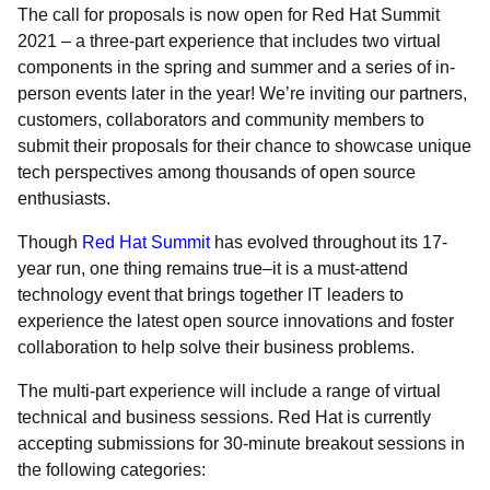
The call for proposals is now open for
Red Hat Summit
2021 – a three-part experience that includes two virtual
components in the spring and summer and a series of in-
person events later in the year! We’re inviting our partners,
customers, collaborators and community members to
submit their proposals for their chance to showcase unique
tech perspectives among thousands of open source
enthusiasts.
Though
Red Hat Summit
has evolved throughout its 17-
year run, one thing remains true–it is a must-attend
technology event that brings together IT leaders to
experience the latest open source innovations and foster
collaboration to help solve their business problems.
The multi-part experience will include a range of virtual
technical and business sessions. Red Hat is currently
accepting submissions for 30-minute breakout sessions in
the following categories: