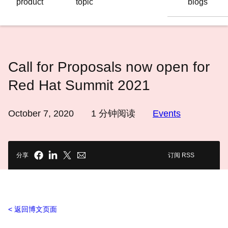
product
topic
blogs
语
言
Call for Proposals now open for
Red Hat Summit 2021
October 7, 2020
1
分钟阅读
Events
分享
订阅 RSS
返回博文页面