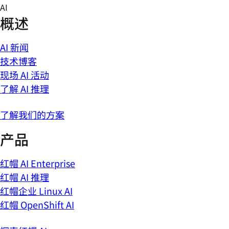
Skip
AI
to
概述
content
AI 新闻
技术博客
现场 AI 活动
了解 AI 推理
了解我们的方案
产品
红帽 AI Enterprise
红帽 AI 推理
红帽企业 Linux AI
红帽 OpenShift AI