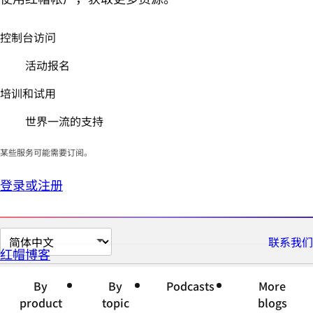
控制台访问
活动报名
培训和试用
世界一流的支持
某些服务可能需要订阅。
登录或注册
切
联系我们
红帽博客
换
页
By
By
Podcasts
More
面
product
topic
blogs
语