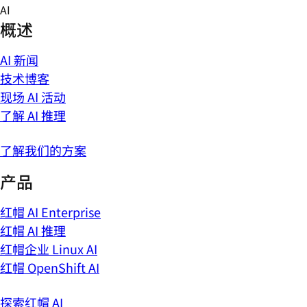
Skip
AI
to
概述
content
AI 新闻
技术博客
现场 AI 活动
了解 AI 推理
了解我们的方案
产品
红帽 AI Enterprise
红帽 AI 推理
红帽企业 Linux AI
红帽 OpenShift AI
探索红帽 AI