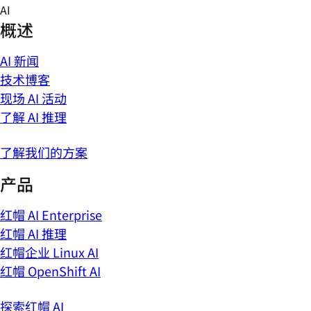
Skip
AI
to
概述
content
AI 新闻
技术博客
现场 AI 活动
了解 AI 推理
了解我们的方案
产品
红帽 AI Enterprise
红帽 AI 推理
红帽企业 Linux AI
红帽 OpenShift AI
探索红帽 AI