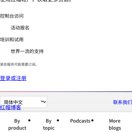
控制台访问
活动报名
培训和试用
世界一流的支持
某些服务可能需要订阅。
登录或注册
切
联系我们
红帽博客
换
页
By
By
Podcasts
More
面
product
topic
blogs
语