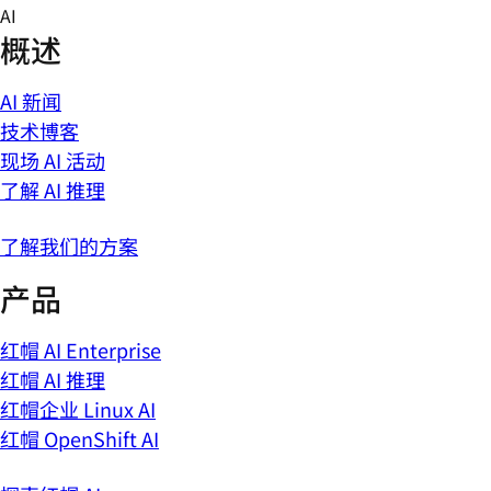
Skip
AI
to
概述
content
AI 新闻
技术博客
现场 AI 活动
了解 AI 推理
了解我们的方案
产品
红帽 AI Enterprise
红帽 AI 推理
红帽企业 Linux AI
红帽 OpenShift AI