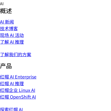
Skip
AI
to
概述
content
AI 新闻
技术博客
现场 AI 活动
了解 AI 推理
了解我们的方案
产品
红帽 AI Enterprise
红帽 AI 推理
红帽企业 Linux AI
红帽 OpenShift AI
探索红帽 AI