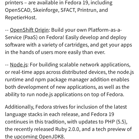
printers – are available in Fedora 19, including
OpenSCAD, Skeinforge, SFACT, Printrun, and
RepetierHost.
--
OpenShift Origin
: Build your own Platform-as-a-
Service (PaaS) on Fedora! Easily develop and deploy
software with a variety of cartridges, and get your apps
in the hands of users more easily than ever.
--
Node.js
: For building scalable network applications,
or real-time apps across distributed devices, the node.js
runtime and npm package manager addition enables
both development of new applications, as well as the
ability to run node.js applications on top of Fedora.
Additionally, Fedora strives for inclusion of the latest
language stacks in each release, and Fedora 19
continues in this tradition, with updates to PHP (5.5),
the recently released Ruby 2.0.0, and a tech preview of
the upcoming OpenJDK8.