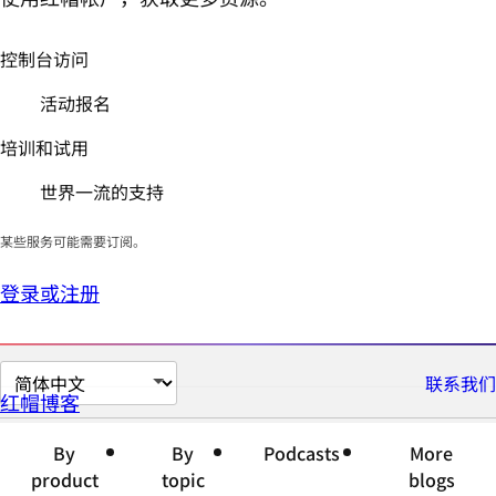
控制台访问
活动报名
培训和试用
世界一流的支持
某些服务可能需要订阅。
登录或注册
切
联系我们
红帽博客
换
页
By
By
Podcasts
More
面
product
topic
blogs
语