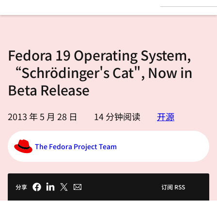
言
Fedora 19 Operating System,
“Schrödinger's Cat", Now in
Beta Release
2013 年 5 月 28 日
14
分钟阅读
开源
The Fedora Project Team
分享
订阅 RSS