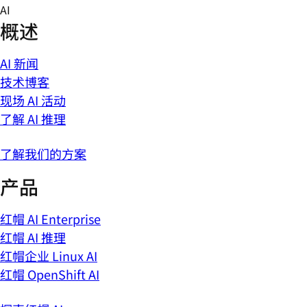
Skip
AI
to
概述
content
AI 新闻
技术博客
现场 AI 活动
了解 AI 推理
了解我们的方案
产品
红帽 AI Enterprise
红帽 AI 推理
红帽企业 Linux AI
红帽 OpenShift AI