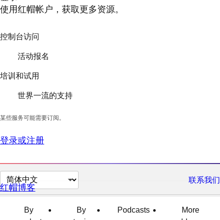
使用红帽帐户，获取更多资源。
控制台访问
活动报名
培训和试用
世界一流的支持
某些服务可能需要订阅。
登录或注册
切
联系我们
红帽博客
换
页
By
By
Podcasts
More
面