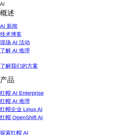
Skip
AI
to
概述
content
AI 新闻
技术博客
现场 AI 活动
了解 AI 推理
了解我们的方案
产品
红帽 AI Enterprise
红帽 AI 推理
红帽企业 Linux AI
红帽 OpenShift AI
探索红帽 AI