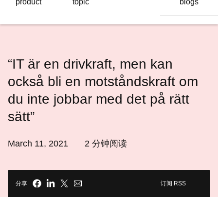
product
topic
blogs
语
言
“IT är en drivkraft, men kan
också bli en motståndskraft om
du inte jobbar med det på rätt
sätt”
March 11, 2021
2
分钟阅读
分享
订阅 RSS