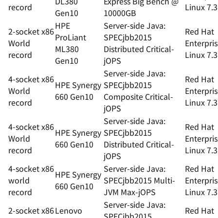
DL380
Express Big Bench @
record
Linux 7.3
Gen10
10000GB
HPE
Server-side Java:
2-socket x86
Red Hat
ProLiant
SPECjbb2015
World
Enterpri
ML380
Distributed Critical-
record
Linux 7.3
Gen10
jOPS
Server-side Java:
4-socket x86
Red Hat
HPE Synergy
SPECjbb2015
World
Enterpri
660 Gen10
Composite Critical-
record
Linux 7.3
jOPS
Server-side Java:
4-socket x86
Red Hat
HPE Synergy
SPECjbb2015
World
Enterpri
660 Gen10
Distributed Critical-
record
Linux 7.3
jOPS
4-socket x86
Server-side Java:
Red Hat
HPE Synergy
world
SPECjbb2015 Multi-
Enterpri
660 Gen10
record
JVM Max-jOPS
Linux 7.3
Server-side Java:
2-socket x86
Lenovo
Red Hat
SPECjbb2015