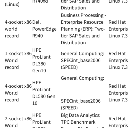
R740xd
tier SAP Sales and
Linux 7.3
(Linux)
Distribution
Business Processing -
4-socket x86
Dell
Enterprise Resource
Red Hat
world
PowerEdge
Planning (ERP): Two-
Enterpri
record
R940
tier SAP Sales and
Linux 7.3
Distribution
HPE
1-socket x86
General Computing:
Red Hat
ProLiant
World
SPECint_base2006
Enterpri
DL380
record
(SPEED)
Linux 7.3
Gen10
General Computing:
HPE
4-socket x86
Red Hat
ProLiant
World
Enterpri
DL580 Gen
record
Linux 7.3
SPECint_base2006
10
(SPEED)
HPE
Big Data Analytics:
2-socket x86
Red Hat
ProLiant
TPC Benchmark
World
Enterpri