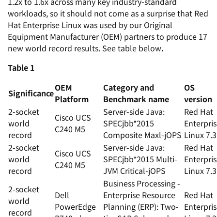
1.2x to 1.6x across many key industry-standard
workloads, so it should not come as a surprise that Red
Hat Enterprise Linux was used by our Original
Equipment Manufacturer (OEM) partners to produce 17
new world record results. See table below
.
Table 1
OEM
Category and
OS
Significance
Platform
Benchmark name
version
2-socket
Server-side Java:
Red Hat
Cisco UCS
world
SPECjbb*2015
Enterpri
C240 M5
record
Composite Maxl-jOPS
Linux 7.3
2-socket
Server-side Java:
Red Hat
Cisco UCS
world
SPECjbb*2015 Multi-
Enterpri
C240 M5
record
JVM Critical-jOPS
Linux 7.3
Business Processing -
2-socket
Dell
Enterprise Resource
Red Hat
world
PowerEdge
Planning (ERP): Two-
Enterpri
record