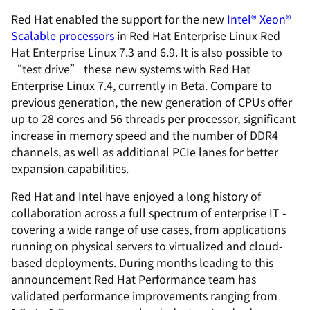
Red Hat enabled the support for the new
Intel® Xeon®
Scalable processors
in Red Hat Enterprise Linux Red
Hat Enterprise Linux 7.3 and 6.9. It is also possible to
“test drive” these new systems with Red Hat
Enterprise Linux 7.4, currently in Beta. Compare to
previous generation, the new generation of CPUs offer
up to 28 cores and 56 threads per processor, significant
increase in memory speed and the number of DDR4
channels, as well as additional PCIe lanes for better
expansion capabilities.
Red Hat and Intel have enjoyed a long history of
collaboration across a full spectrum of enterprise IT -
covering a wide range of use cases, from applications
running on physical servers to virtualized and cloud-
based deployments. During months leading to this
announcement Red Hat Performance team has
validated performance improvements ranging from