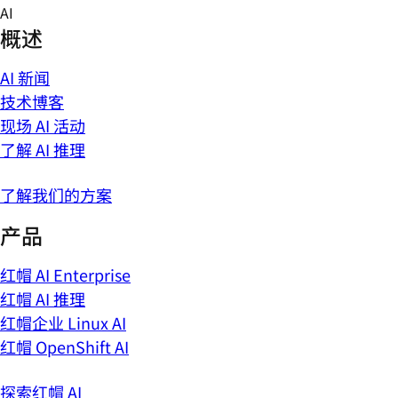
Skip
AI
to
概述
content
AI 新闻
技术博客
现场 AI 活动
了解 AI 推理
了解我们的方案
产品
红帽 AI Enterprise
红帽 AI 推理
红帽企业 Linux AI
红帽 OpenShift AI
探索红帽 AI