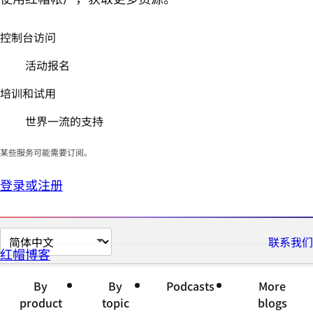
控制台访问
活动报名
培训和试用
世界一流的支持
某些服务可能需要订阅。
登录或注册
切
联系我们
红帽博客
换
页
By
By
Podcasts
More
面
product
topic
blogs
语