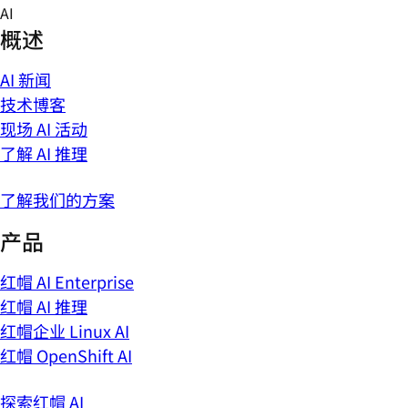
Skip
AI
to
概述
content
AI 新闻
技术博客
现场 AI 活动
了解 AI 推理
了解我们的方案
产品
红帽 AI Enterprise
红帽 AI 推理
红帽企业 Linux AI
红帽 OpenShift AI
探索红帽 AI