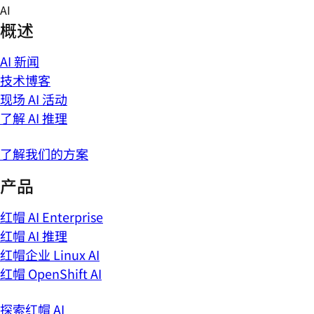
Skip
AI
to
概述
content
AI 新闻
技术博客
现场 AI 活动
了解 AI 推理
了解我们的方案
产品
红帽 AI Enterprise
红帽 AI 推理
红帽企业 Linux AI
红帽 OpenShift AI
探索红帽 AI