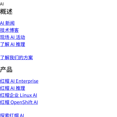
Skip
AI
to
概述
content
AI 新闻
技术博客
现场 AI 活动
了解 AI 推理
了解我们的方案
产品
红帽 AI Enterprise
红帽 AI 推理
红帽企业 Linux AI
红帽 OpenShift AI
探索红帽 AI