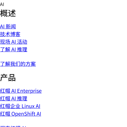
Skip
AI
to
概述
content
AI 新闻
技术博客
现场 AI 活动
了解 AI 推理
了解我们的方案
产品
红帽 AI Enterprise
红帽 AI 推理
红帽企业 Linux AI
红帽 OpenShift AI