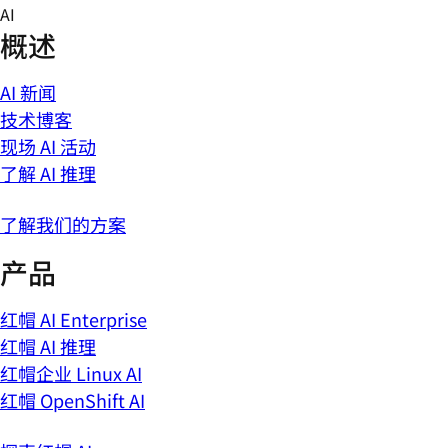
Skip
AI
to
概述
content
AI 新闻
技术博客
现场 AI 活动
了解 AI 推理
了解我们的方案
产品
红帽 AI Enterprise
红帽 AI 推理
红帽企业 Linux AI
红帽 OpenShift AI