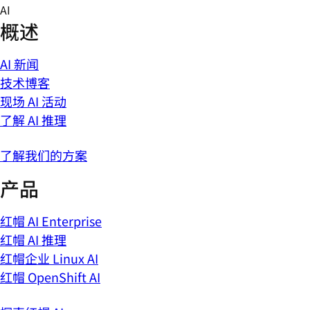
Skip
AI
to
概述
content
AI 新闻
技术博客
现场 AI 活动
了解 AI 推理
了解我们的方案
产品
红帽 AI Enterprise
红帽 AI 推理
红帽企业 Linux AI
红帽 OpenShift AI