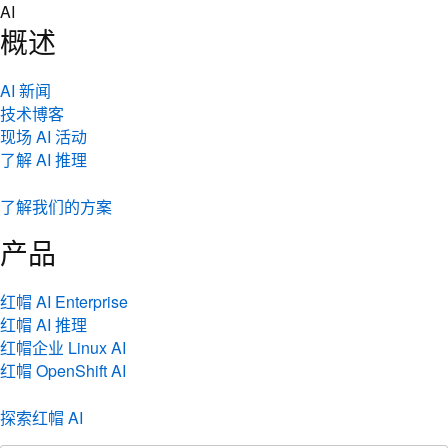
Skip
AI
to
概述
content
AI 新闻
技术博客
现场 AI 活动
了解 AI 推理
了解我们的方案
产品
红帽 AI Enterprise
红帽 AI 推理
红帽企业 Linux AI
红帽 OpenShift AI
探索红帽 AI