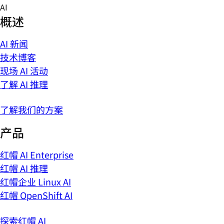
Skip
AI
to
概述
content
AI 新闻
技术博客
现场 AI 活动
了解 AI 推理
了解我们的方案
产品
红帽 AI Enterprise
红帽 AI 推理
红帽企业 Linux AI
红帽 OpenShift AI
探索红帽 AI