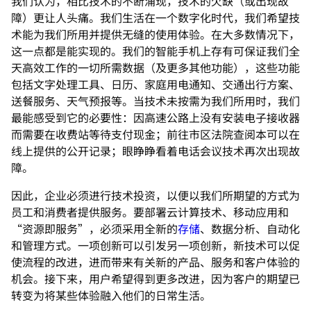
我们认为，相比技术的不断涌现，技术的欠缺（或出现故
障）更让人头痛。我们生活在一个数字化时代，我们希望技
术能为我们所用并提供无缝的使用体验。在大多数情况下，
这一点都是能实现的。我们的智能手机上存有可保证我们全
天高效工作的一切所需数据（及更多其他功能），这些功能
包括文字处理工具、日历、家庭用电通知、交通出行方案、
送餐服务、天气预报等。当技术未按需为我们所用时，我们
最能感受到它的必要性：因高速公路上没有安装电子接收器
而需要在收费站等待支付现金；前往市区法院查阅本可以在
线上提供的公开记录；眼睁睁看着电话会议技术再次出现故
障。
因此，企业必须进行技术投资，以便以我们所期望的方式为
员工和消费者提供服务。要部署云计算技术、移动应用和
“资源即服务”，必须采用全新的
存储
、数据分析、自动化
和管理方式。一项创新可以引发另一项创新，新技术可以促
使流程的改进，进而带来有关新的产品、服务和客户体验的
机会。接下来，用户希望得到更多改进，因为客户的期望已
转变为将某些体验融入他们的日常生活。