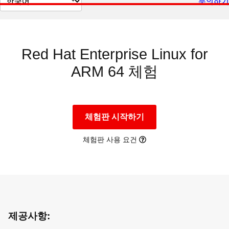
문의하기
이
지
언
어
변
경