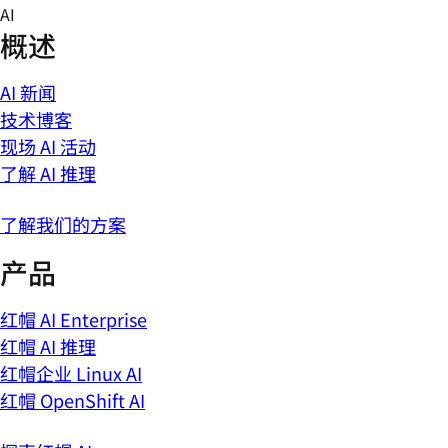
Skip
AI
to
概述
content
AI 新闻
技术博客
现场 AI 活动
了解 AI 推理
了解我们的方案
产品
红帽 AI Enterprise
红帽 AI 推理
红帽企业 Linux AI
红帽 OpenShift AI