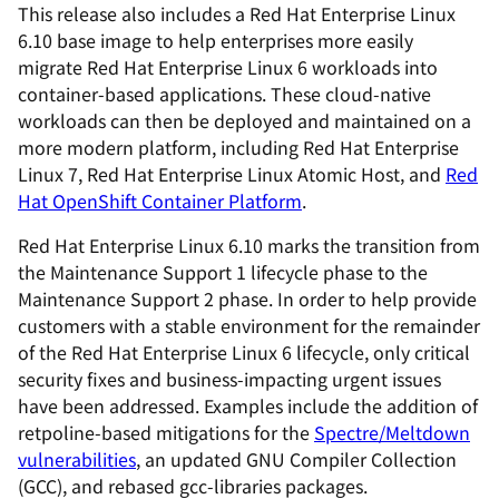
This release also includes a Red Hat Enterprise Linux
6.10 base image to help enterprises more easily
migrate Red Hat Enterprise Linux 6 workloads into
container-based applications. These cloud-native
workloads can then be deployed and maintained on a
more modern platform, including Red Hat Enterprise
Linux 7, Red Hat Enterprise Linux Atomic Host, and
Red
Hat OpenShift Container Platform
.
Red Hat Enterprise Linux 6.10 marks the transition from
the Maintenance Support 1 lifecycle phase to the
Maintenance Support 2 phase. In order to help provide
customers with a stable environment for the remainder
of the Red Hat Enterprise Linux 6 lifecycle, only critical
security fixes and business-impacting urgent issues
have been addressed. Examples include the addition of
retpoline-based mitigations for the
Spectre/Meltdown
vulnerabilities
, an updated GNU Compiler Collection
(GCC), and rebased gcc-libraries packages.