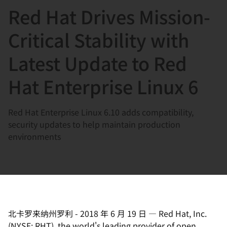
Red Hat Drives Mission-
言
Critical Stability with
Latest Update to Red
Hat Enterprise Linux 6
Red Hat Enterprise Linux 6.10 adds compatibility,
security updates to help maintain production
environments
北卡罗来纳州罗利
-
2018 年 6 月 19 日
—
Red Hat, Inc.
(NYSE: RHT), the world's leading provider of open