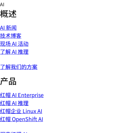
Skip
AI
to
概述
content
AI 新闻
技术博客
现场 AI 活动
了解 AI 推理
了解我们的方案
产品
红帽 AI Enterprise
红帽 AI 推理
红帽企业 Linux AI
红帽 OpenShift AI