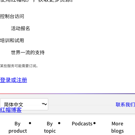
控制台访问
活动报名
培训和试用
世界一流的支持
某些服务可能需要订阅。
登录或注册
切
联系我们
红帽博客
换
页
By
By
Podcasts
More
面
product
topic
blogs
语