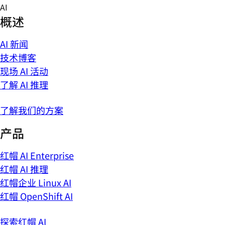
Skip
AI
to
概述
content
AI 新闻
技术博客
现场 AI 活动
了解 AI 推理
了解我们的方案
产品
红帽 AI Enterprise
红帽 AI 推理
红帽企业 Linux AI
红帽 OpenShift AI
探索红帽 AI