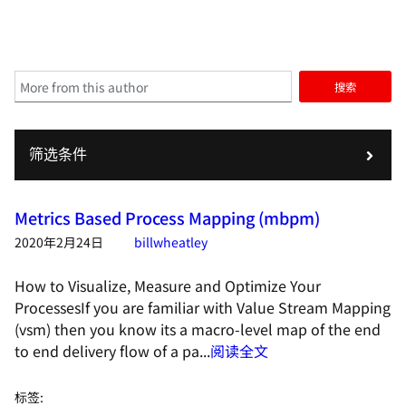
搜索
筛选条件
Metrics Based Process Mapping (mbpm)
2020年2月24日
billwheatley
How to Visualize, Measure and Optimize Your
ProcessesIf you are familiar with Value Stream Mapping
(vsm) then you know its a macro-level map of the end
to end delivery flow of a pa...
阅读全文
标签
: