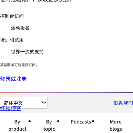
控制台访问
活动报名
培训和试用
世界一流的支持
某些服务可能需要订阅。
登录或注册
切
联系我们
红帽博客
换
页
By
By
Podcasts
More
面
product
topic
blogs
语