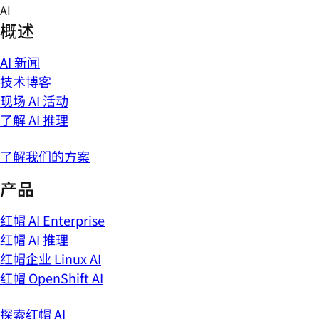
Skip
AI
to
概述
content
AI 新闻
技术博客
现场 AI 活动
了解 AI 推理
了解我们的方案
产品
红帽 AI Enterprise
红帽 AI 推理
红帽企业 Linux AI
红帽 OpenShift AI
探索红帽 AI