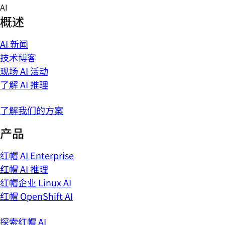
Skip
AI
to
概述
content
AI 新闻
技术博客
现场 AI 活动
了解 AI 推理
了解我们的方案
产品
红帽 AI Enterprise
红帽 AI 推理
红帽企业 Linux AI
红帽 OpenShift AI
探索红帽 AI