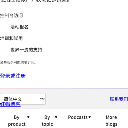
控制台访问
活动报名
培训和试用
世界一流的支持
某些服务可能需要订阅。
登录或注册
切
联系我们
红帽博客
换
页
By
By
Podcasts
More
面
product
topic
blogs
语