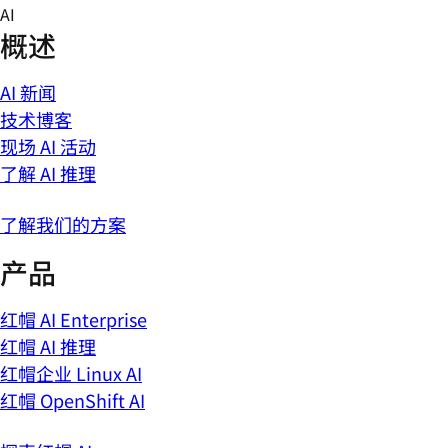
Skip
AI
to
概述
content
AI 新闻
技术博客
现场 AI 活动
了解 AI 推理
了解我们的方案
产品
红帽 AI Enterprise
红帽 AI 推理
红帽企业 Linux AI
红帽 OpenShift AI