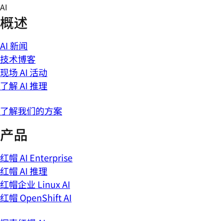
Skip
AI
to
概述
content
AI 新闻
技术博客
现场 AI 活动
了解 AI 推理
了解我们的方案
产品
红帽 AI Enterprise
红帽 AI 推理
红帽企业 Linux AI
红帽 OpenShift AI