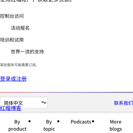
控制台访问
活动报名
培训和试用
世界一流的支持
某些服务可能需要订阅。
登录或注册
切
联系我们
红帽博客
换
页
By
By
Podcasts
More
面
product
topic
blogs
语