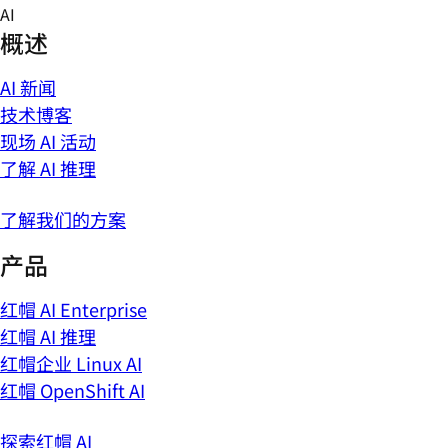
Skip
AI
to
概述
content
AI 新闻
技术博客
现场 AI 活动
了解 AI 推理
了解我们的方案
产品
红帽 AI Enterprise
红帽 AI 推理
红帽企业 Linux AI
红帽 OpenShift AI
探索红帽 AI