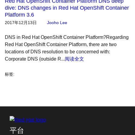
Red Hat OpenShift Container Platform DNS deep
dive: DNS changes in Red Hat OpenShift Container
Platform 3.6
2017年12月13日
Jooho Lee
DNS in Red Hat OpenShift Container Platform?Regarding
Red Hat OpenShift Container Platform, there are two
locations of DNS resolution to be concerned with:
Corporate DNS (outside R...
阅读全文
标签
:
平台