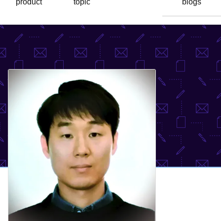
product
topic
blogs
语
言