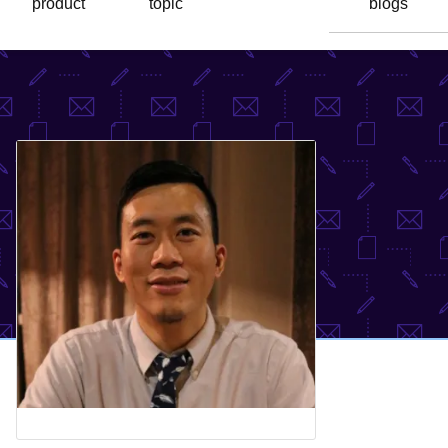
product
topic
blogs
语
言