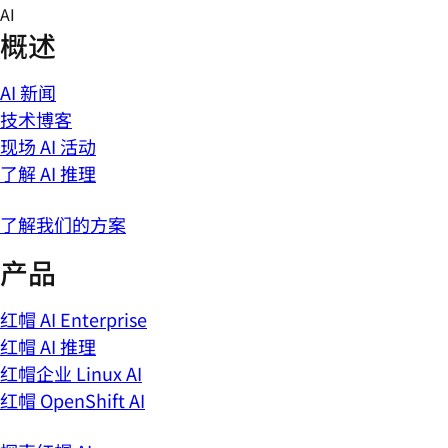
Skip
AI
to
概述
content
AI 新闻
技术博客
现场 AI 活动
了解 AI 推理
了解我们的方案
产品
红帽 AI Enterprise
红帽 AI 推理
红帽企业 Linux AI
红帽 OpenShift AI